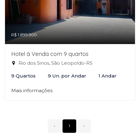
R$ 1.899.900
Hotel à Venda com 9 quartos
Rio dos Sinos, São Leopoldo-RS
9 Quartos
9 Un. por Andar
1 Andar
Mais informações
‹
1
›