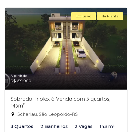
Exclusivo
Na Planta
A partir de:
R$ 619.900
Sobrado Triplex à Venda com 3 quartos,
143m²
Scharlau, São Leopoldo-RS
3 Quartos
2 Banheiros
2 Vagas
143 m²