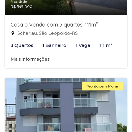
A partir de:
R$ 549.000
Casa à Venda com 3 quartos, 111m²
Scharlau, São Leopoldo-RS
3 Quartos
1 Banheiro
1 Vaga
111 m²
Mais informações
Pronto para Morar