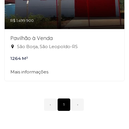
R$ 1.499.900
Pavilhão à Venda
São Borja, São Leopoldo-RS
1264 M²
Mais informações
‹
1
›